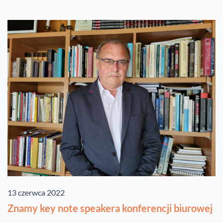
13 czerwca 2022
Znamy key note speakera konferencji biurowej