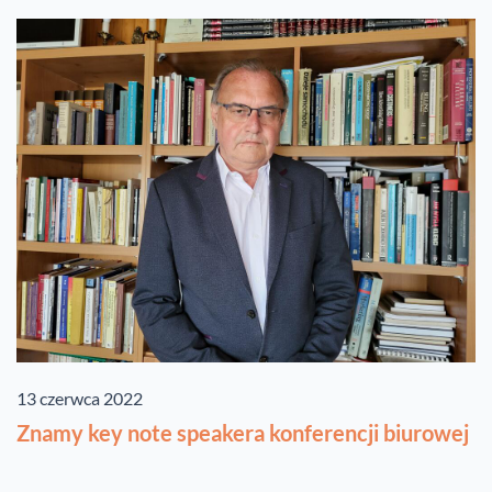
13 czerwca 2022
Znamy key note speakera konferencji biurowej