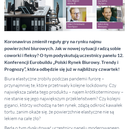
Koronawirus zmienił reguły gry na rynku najmu
powierzchni biurowych. Jak w nowej sytuacji radzą sobie
coworki i fleksy? O tym podyskutują uczestnicy panelu 12.
Konferencji Eurobuildu „Polski Rynek Biurowy. Trendy i
Prognozy”, która odbędzie się już w najbliższy czwartek!
Biura elastyczne zrobiły podczas pandemii furorę –
przynajmniej te, które przetrwały kolejne lockdowny. Czy
największa zaleta tego produktu – najem krótkoterminowy –
nie stanie się jego największym przekleństwem? Czy kolejni
giganci, którzy wchodzą na ten rynek, zdążą odkroić kawałek
tortu, zanim okaże się, że powierzchnie elastyczne nie są
lekiem na całe zło?
Będą o tym dyskutować uczestnicy panelu moderowanego